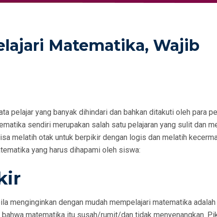
ajari Matematika, Wajib
 pelajar yang banyak dihindari dan bahkan ditakuti oleh para pel
matika sendiri merupakan salah satu pelajaran yang sulit dan 
isa melatih otak untuk berpikir dengan logis dan melatih kecerm
matematika yang harus dihapami oleh siswa:
kir
abila menginginkan dengan mudah mempelajari matematika adalah
an bahwa matematika itu susah/rumit/dan tidak menyenangkan. Pi