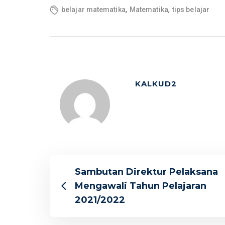
,
,
belajar matematika
Matematika
tips belajar
KALKUD2
Sambutan Direktur Pelaksana
Mengawali Tahun Pelajaran
2021/2022