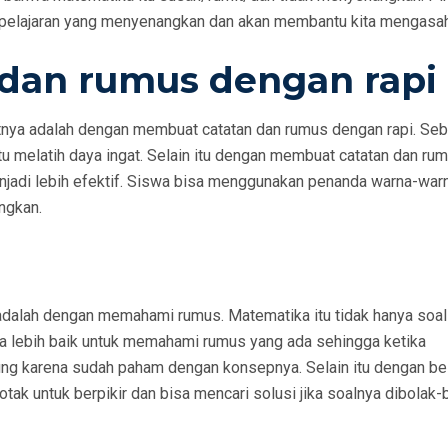
 pelajaran yang menyenangkan dan akan membantu kita mengasah
dan rumus dengan rapi
tnya adalah dengan membuat catatan dan rumus dengan rapi. Se
melatih daya ingat. Selain itu dengan membuat catatan dan ru
njadi lebih efektif. Siswa bisa menggunakan penanda warna-warn
ngkan.
adalah dengan memahami rumus. Matematika itu tidak hanya soal
a lebih baik untuk memahami rumus yang ada sehingga ketika
gung karena sudah paham dengan konsepnya. Selain itu dengan bel
 untuk berpikir dan bisa mencari solusi jika soalnya dibolak-b