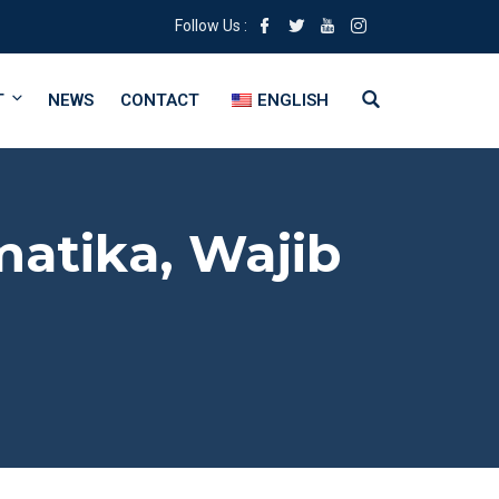
Follow Us :
T
NEWS
CONTACT
ENGLISH
atika, Wajib