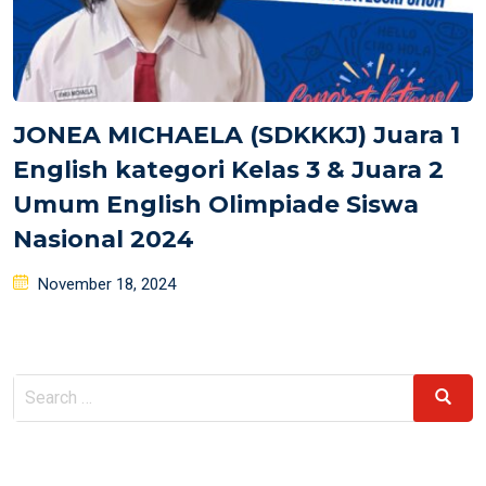
JONEA MICHAELA (SDKKKJ) Juara 1
English kategori Kelas 3 & Juara 2
Umum English Olimpiade Siswa
Nasional 2024
Posted
November 18, 2024
on
Search
Search
for: