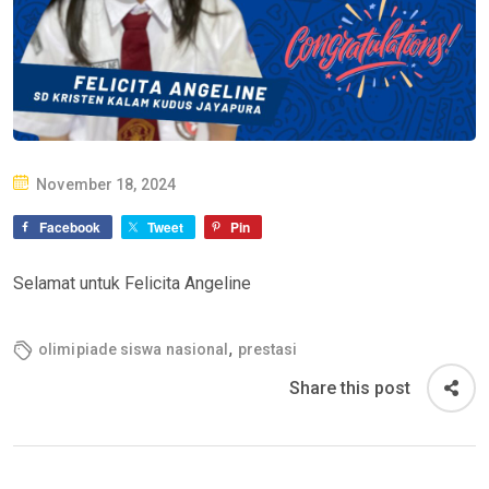
P
November 18, 2024
O
Facebook
Tweet
Pin
S
T
Selamat untuk Felicita Angeline
E
D
,
olimipiade siswa nasional
prestasi
O
N
Share this post