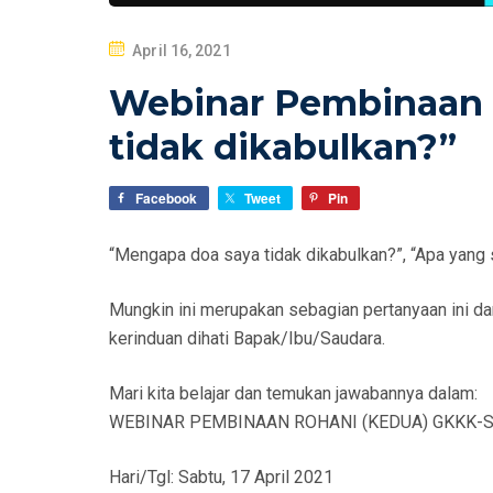
P
April 16, 2021
O
Webinar Pembinaan 
S
T
tidak dikabulkan?”
E
D
Facebook
Tweet
Pin
O
N
“Mengapa doa saya tidak dikabulkan?”, “Apa yang
Mungkin ini merupakan sebagian pertanyaan ini 
kerinduan dihati Bapak/Ibu/Saudara.
Mari kita belajar dan temukan jawabannya dalam:
WEBINAR PEMBINAAN ROHANI (KEDUA) GKKK-
Hari/Tgl: Sabtu, 17 April 2021