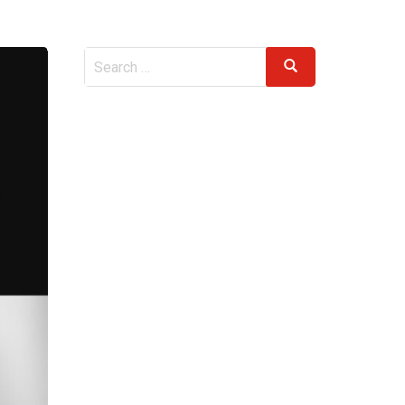
Search
Search
for: