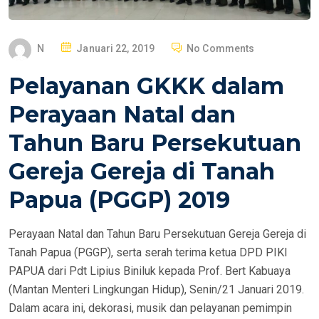
P
N
Januari 22, 2019
No Comments
O
Pelayanan GKKK dalam
S
T
Perayaan Natal dan
E
Tahun Baru Persekutuan
D
O
Gereja Gereja di Tanah
N
Papua (PGGP) 2019
Perayaan Natal dan Tahun Baru Persekutuan Gereja Gereja di
Tanah Papua (PGGP), serta serah terima ketua DPD PIKI
PAPUA dari Pdt Lipius Biniluk kepada Prof. Bert Kabuaya
(Mantan Menteri Lingkungan Hidup), Senin/21 Januari 2019.
Dalam acara ini, dekorasi, musik dan pelayanan pemimpin