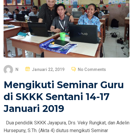
P
N
Januari 22, 2019
No Comments
O
Mengikuti Seminar Guru
S
T
di SKKK Sentani 14-17
E
Januari 2019
D
O
Dua pendidik SKKK Jayapura, Drs. Veky Rungkat, dan Adelin
N
Hursepuny, S.Th. (Akta 4) diutus mengikuti Seminar