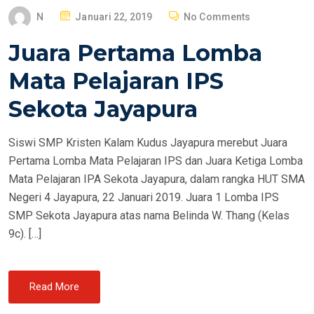
P
N
Januari 22, 2019
No Comments
O
Juara Pertama Lomba
S
T
Mata Pelajaran IPS
E
Sekota Jayapura
D
O
Siswi SMP Kristen Kalam Kudus Jayapura merebut Juara
N
Pertama Lomba Mata Pelajaran IPS dan Juara Ketiga Lomba
Mata Pelajaran IPA Sekota Jayapura, dalam rangka HUT SMA
Negeri 4 Jayapura, 22 Januari 2019. Juara 1 Lomba IPS
SMP Sekota Jayapura atas nama Belinda W. Thang (Kelas
9c). […]
Read More