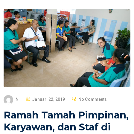
P
N
Januari 22, 2019
No Comments
O
Ramah Tamah Pimpinan,
S
T
Karyawan, dan Staf di
E