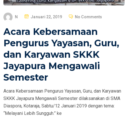
P
N
Januari 22, 2019
No Comments
O
Acara Kebersamaan
S
T
Pengurus Yayasan, Guru,
E
dan Karyawan SKKK
D
O
Jayapura Mengawali
N
Semester
Acara Kebersamaan Pengurus Yayasan, Guru, dan Karyawan
SKKK Jayapura Mengawali Semester dilaksanakan di SMA
Diaspora, Kotaraja, Sabtu/12 Januari 2019 dengan tema:
“Melayani Lebih Sungguh.” ke