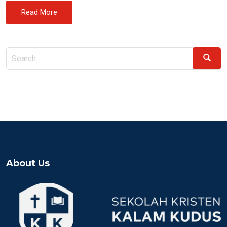
Read More
Search
Search
for:
About Us