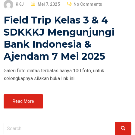
P
KKJ
Mei 7, 2025
No Comments
O
Field Trip Kelas 3 & 4
S
T
SDKKKJ Mengunjungi
E
Bank Indonesia &
D
O
Ajendam 7 Mei 2025
N
Galeri foto diatas terbatas hanya 100 foto, untuk
selengkapnya silakan buka link ini
Read More
Search
Search
for: