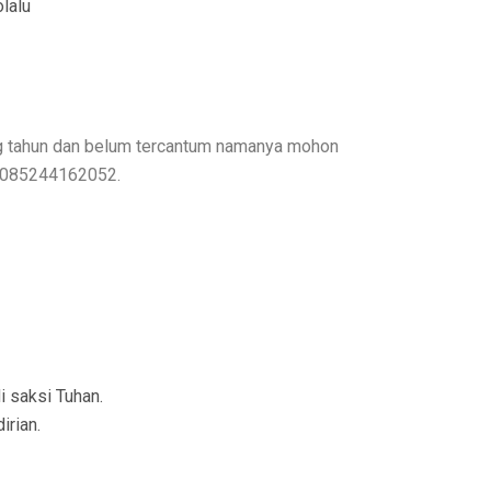
lalu
ng tahun dan belum tercantum namanya mohon
. 085244162052.
 saksi Tuhan.
rian.