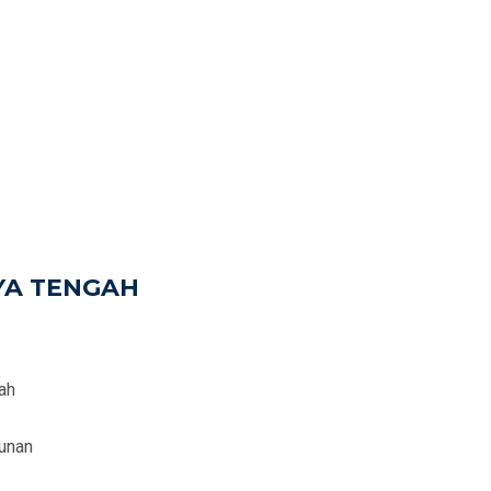
YA TENGAH
ah
unan