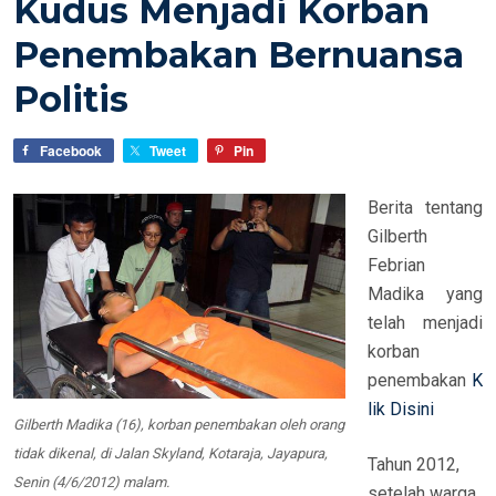
Kudus Menjadi Korban
E
Penembakan Bernuansa
D
O
Politis
N
Facebook
Tweet
Pin
Berita tentang
Gilberth
Febrian
Madika yang
telah menjadi
korban
penembakan
K
lik Disini
Gilberth Madika (16), korban penembakan oleh orang
tidak dikenal, di Jalan Skyland, Kotaraja, Jayapura,
Tahun 2012,
Senin (4/6/2012) malam.
setelah warga