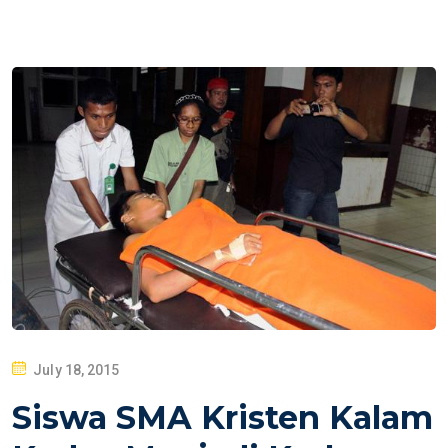
P
July 18, 2015
O
Siswa SMA Kristen Kalam
S
T