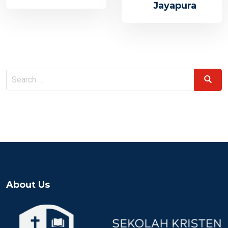
Jayapura
Search
Search
for:
About Us