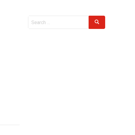
Search
Search
for: