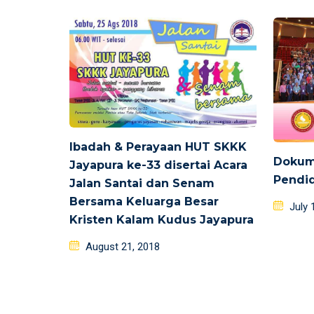
Ibadah & Perayaan HUT SKKK
Dokum
Jayapura ke-33 disertai Acara
Pendid
Jalan Santai dan Senam
Bersama Keluarga Besar
Poste
July 
Kristen Kalam Kudus Jayapura
on
Posted
August 21, 2018
on