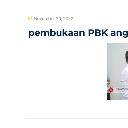
Posted
November 29, 2022
on
pembukaan PBK angka