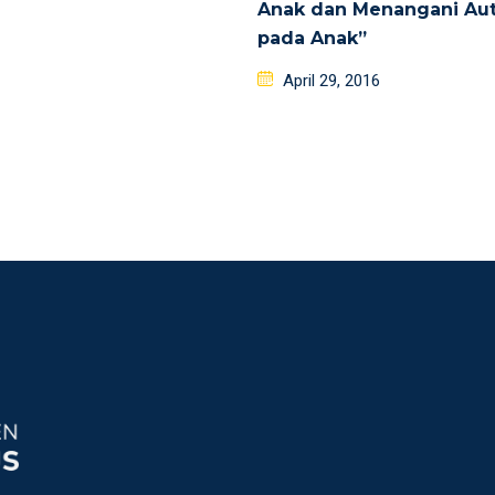
Anak dan Menangani Au
pada Anak”
Posted
April 29, 2016
on