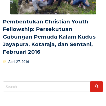
Pembentukan Christian Youth
Fellowship: Persekutuan
Gabungan Pemuda Kalam Kudus
Jayapura, Kotaraja, dan Sentani,
Februari 2016
Posted
April 27, 2016
on
Search
Search
for: