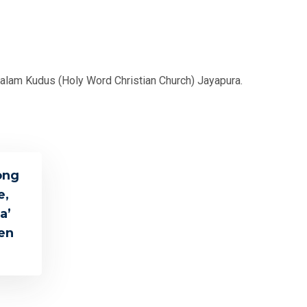
Kalam Kudus (Holy Word Christian Church) Jayapura.
ong
e,
a’
en