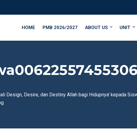
HOME
PMB 2026/2027
ABOUT US
UNIT
-wa00622557455306
li Design, Desire, dan Destiny Allah bagi Hidupnya’ kepada S
pg