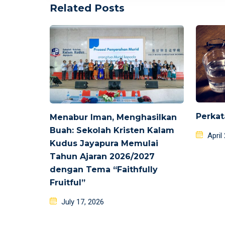
Related Posts
Perkat
Menabur Iman, Menghasilkan
Buah: Sekolah Kristen Kalam
Poste
April
Kudus Jayapura Memulai
on
Tahun Ajaran 2026/2027
dengan Tema “Faithfully
Fruitful”
Posted
July 17, 2026
on