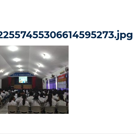
22557455306614595273.jpg