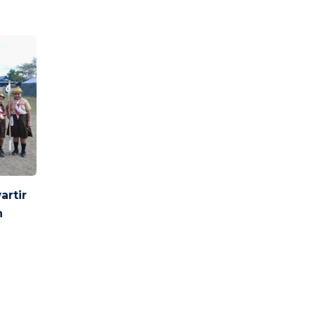
rtir
n