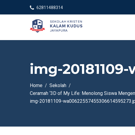
62811488314
img-20181109
Home
Sekolah
Ceramah ‘3D of My Life: Menolong Siswa Mengena
img-20181109-wa00622557455306614595273.j