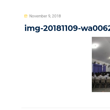
Posted
November 9, 2018
on
img-20181109-wa006