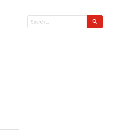
Search
Search
for: