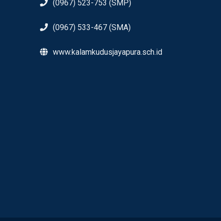
(0967) 523-753 (SMP)
(0967) 533-467 (SMA)
www.kalamkudusjayapura.sch.id