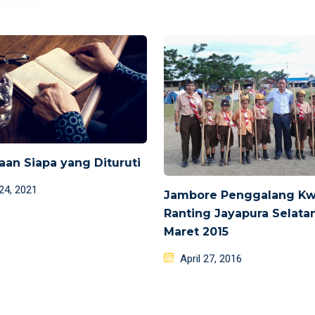
aan Siapa yang Dituruti
d
 24, 2021
Jambore Penggalang Kwa
Ranting Jayapura Selata
Maret 2015
Posted
April 27, 2016
on