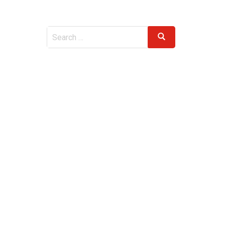
Search
Search
for: