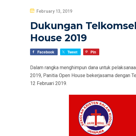
P
February 13, 2019
O
Dukungan Telkomsel
S
T
House 2019
E
D
Facebook
Tweet
Pin
O
N
Dalam rangka menghimpun dana untuk pelaksanaa
2019, Panitia Open House bekerjasama dengan Te
12 Februari 2019.