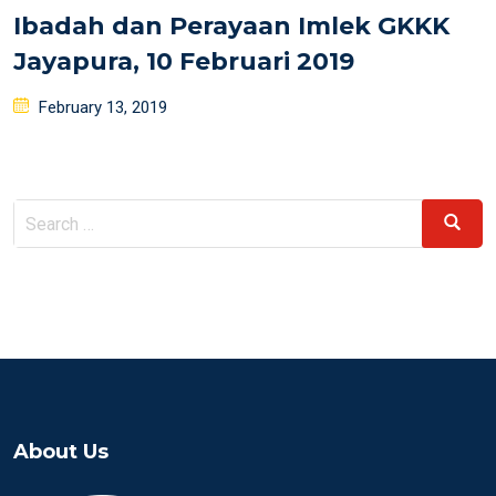
Ibadah dan Perayaan Imlek GKKK
Jayapura, 10 Februari 2019
Posted
February 13, 2019
on
Search
Search
for:
About Us