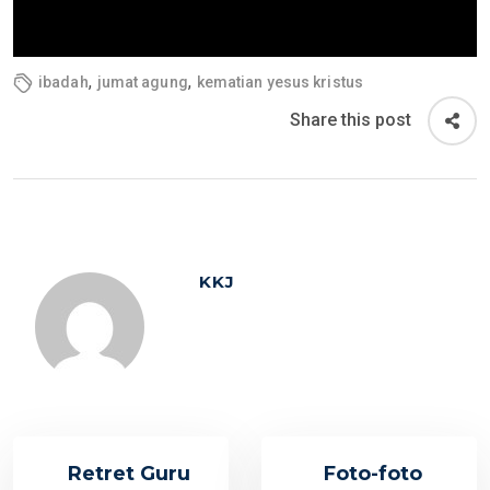
,
,
ibadah
jumat agung
kematian yesus kristus
Share this post
KKJ
Retret Guru
Foto-foto