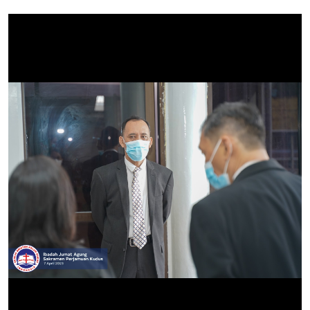
T
E
D
O
N