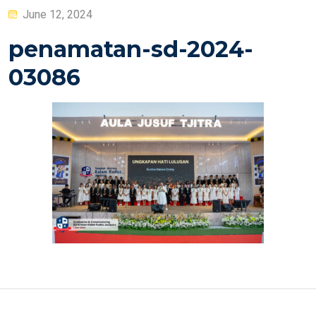
Posted
June 12, 2024
on
penamatan-sd-2024-
03086