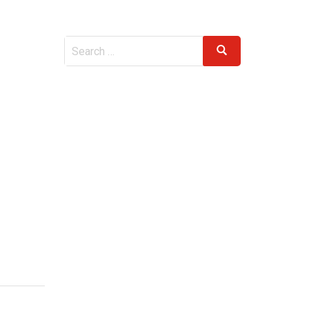
Search
Search
for: