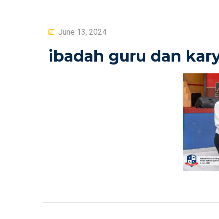
Posted
June 13, 2024
on
ibadah guru dan kary