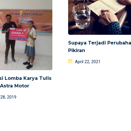
Supaya Terjadi Perubah
Pikiran
Posted
April 22, 2021
on
si Lomba Karya Tulis
 Astra Motor
d
 28, 2019