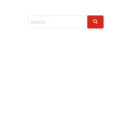
Search
Search
for: