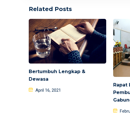
Related Posts
Bertumbuh Lengkap &
Dewasa
Rapat 
Posted
April 16, 2021
Pembub
on
Gabun
Poste
Febru
on