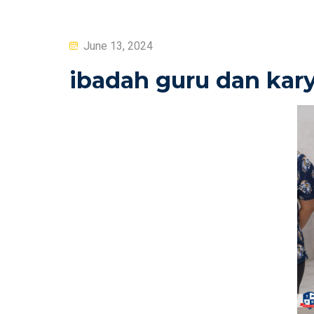
Posted
June 13, 2024
on
ibadah guru dan kary