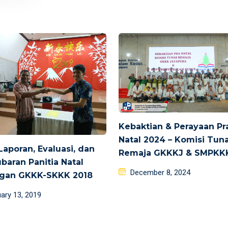
Kebaktian & Perayaan Pr
Natal 2024 – Komisi Tun
Laporan, Evaluasi, dan
Remaja GKKKJ & SMPKK
aran Panitia Natal
Posted
December 8, 2024
gan GKKK-SKKK 2018
on
d
ary 13, 2019