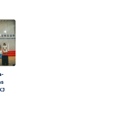
a-
as
KJ