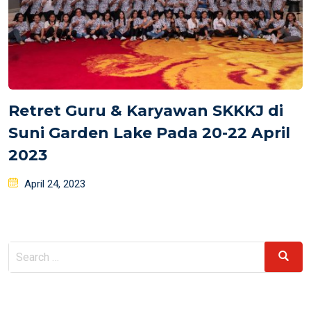
Retret Guru & Karyawan SKKKJ di
Suni Garden Lake Pada 20-22 April
2023
Posted
April 24, 2023
on
Search
Search
for: