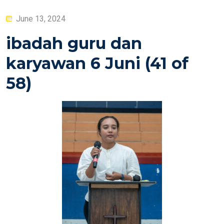
Posted
June 13, 2024
on
ibadah guru dan
karyawan 6 Juni (41 of
58)