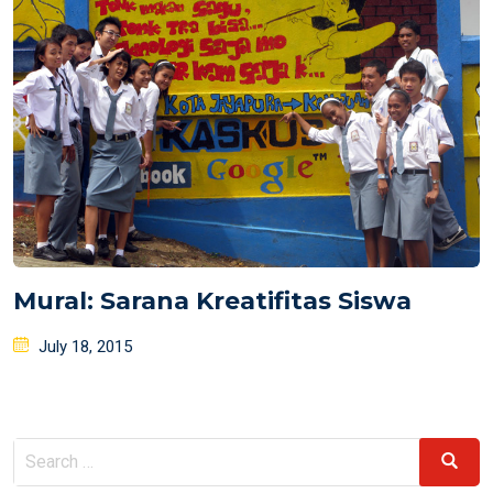
Mural: Sarana Kreatifitas Siswa
Posted
July 18, 2015
on
Search
Search
for: