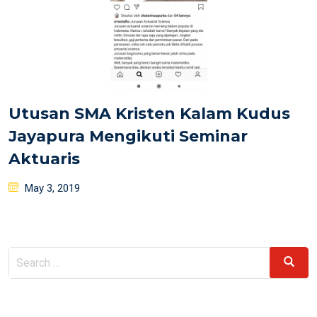
Utusan SMA Kristen Kalam Kudus
Jayapura Mengikuti Seminar
Aktuaris
Posted
May 3, 2019
on
Search
Search
for: