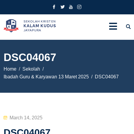
DSC04067
Home
Sekolah
Ibadah Guru & Karyawan 13 Maret 2025
DSC04067
Posted
March 14, 2025
on
DSC04067