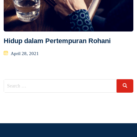
Hidup dalam Pertempuran Rohani
Posted
April 28, 2021
on
Search
Search
for: