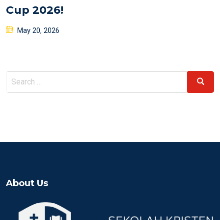
Cup 2026!
Posted
May 20, 2026
on
Search
Search
for:
About Us