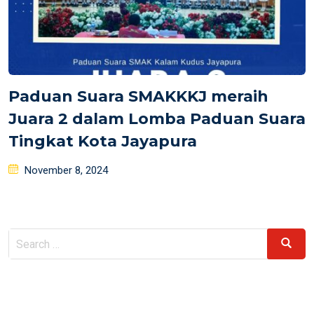
Paduan Suara SMAKKKJ meraih
Juara 2 dalam Lomba Paduan Suara
Tingkat Kota Jayapura
Posted
November 8, 2024
on
Search
Search
for: