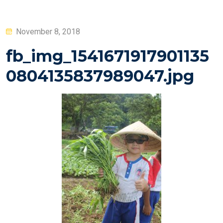
Posted
November 8, 2018
on
fb_img_1541671917901135
0804135837989047.jpg