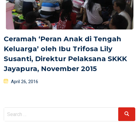
Ceramah ‘Peran Anak di Tengah
Keluarga’ oleh Ibu Trifosa Lily
Susanti, Direktur Pelaksana SKKK
Jayapura, November 2015
Posted
April 26, 2016
on
Search
Search
for: