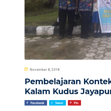
P
November 8, 2018
O
Pembelajaran Kontek
S
T
Kalam Kudus Jayapu
E
D
Facebook
Tweet
Pin
O