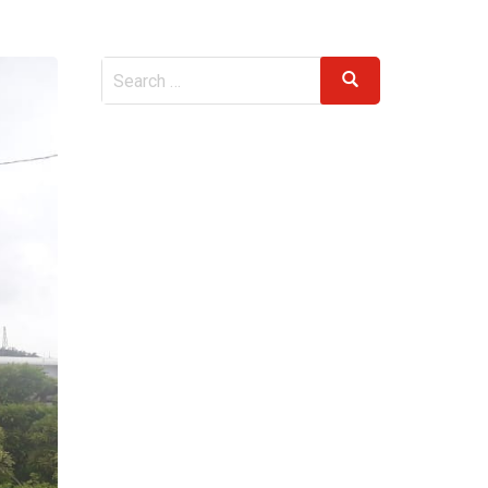
Search
Search
for: