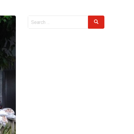
Search
Search
for: