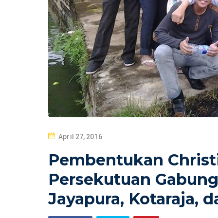
P
April 27, 2016
O
Pembentukan Christi
S
T
Persekutuan Gabun
E
Jayapura, Kotaraja, d
D
O