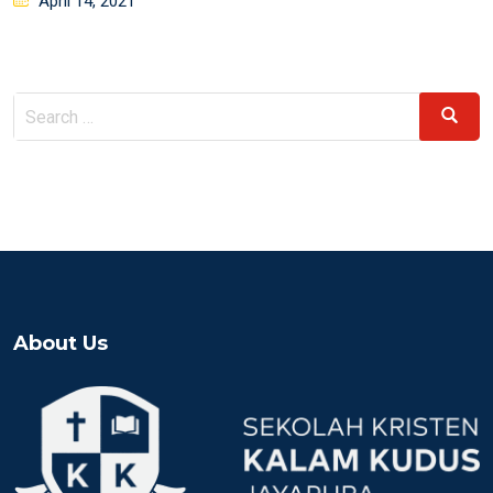
April 14, 2021
on
Search
Search
for:
About Us