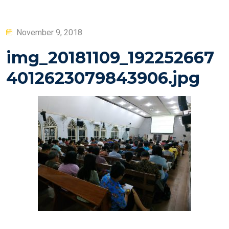
Posted
November 9, 2018
on
img_20181109_192252667
4012623079843906.jpg