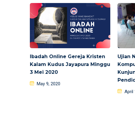
Ibadah Online Gereja Kristen
Ujian 
Kalam Kudus Jayapura Minggu
Kompu
3 Mei 2020
Kunjun
Pendid
Posted
May 9, 2020
on
Poste
April
on