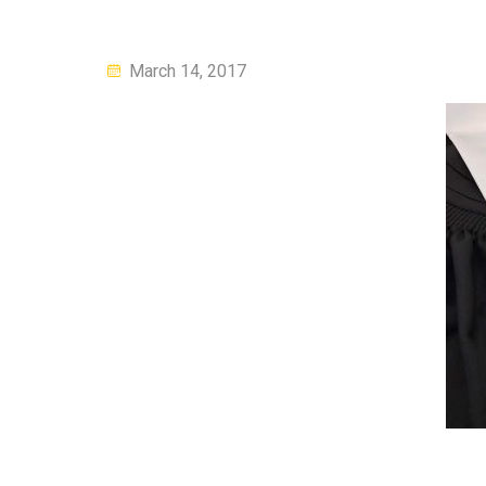
Posted
March 14, 2017
on