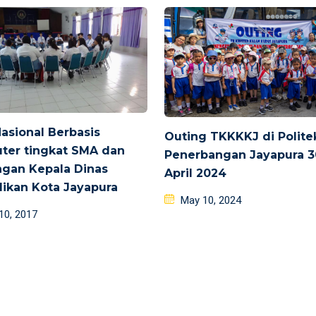
Nasional Berbasis
Outing TKKKKJ di Polite
ter tingkat SMA dan
Penerbangan Jayapura 3
gan Kepala Dinas
April 2024
ikan Kota Jayapura
Posted
May 10, 2024
d
 10, 2017
on