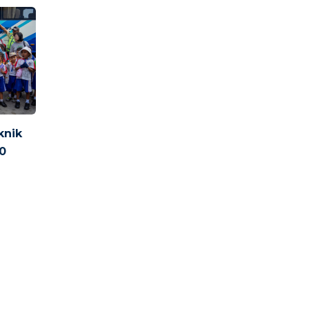
knik
0