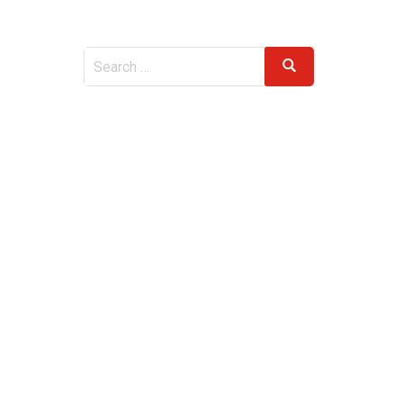
Search
Search
for: