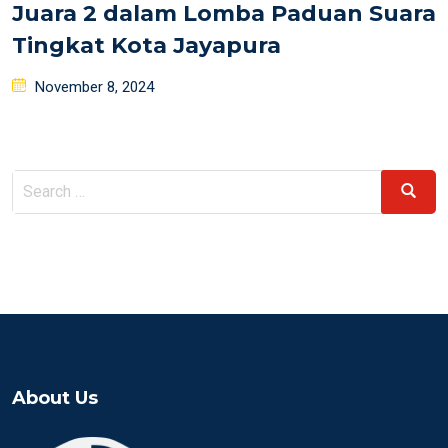
Juara 2 dalam Lomba Paduan Suara
Tingkat Kota Jayapura
Posted
November 8, 2024
on
Search
Search
for:
About Us