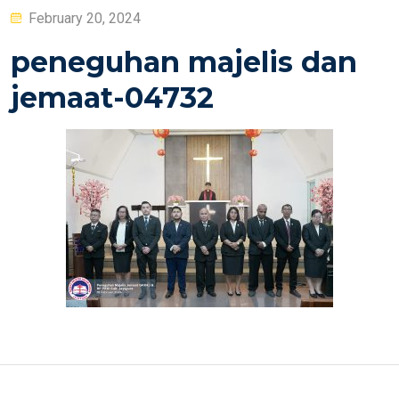
Posted
February 20, 2024
on
peneguhan majelis dan
jemaat-04732