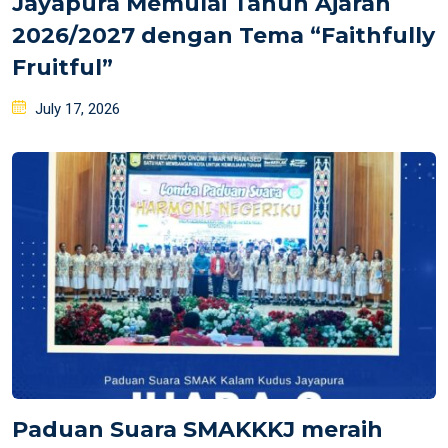
Jayapura Memulai Tahun Ajaran
2026/2027 dengan Tema “Faithfully
Fruitful”
Posted
July 17, 2026
on
Paduan Suara SMAKKKJ meraih