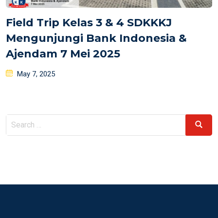
Field Trip Kelas 3 & 4 SDKKKJ
Mengunjungi Bank Indonesia &
Ajendam 7 Mei 2025
Posted
May 7, 2025
on
Search
Search
for: