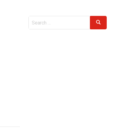
Search
Search
for: