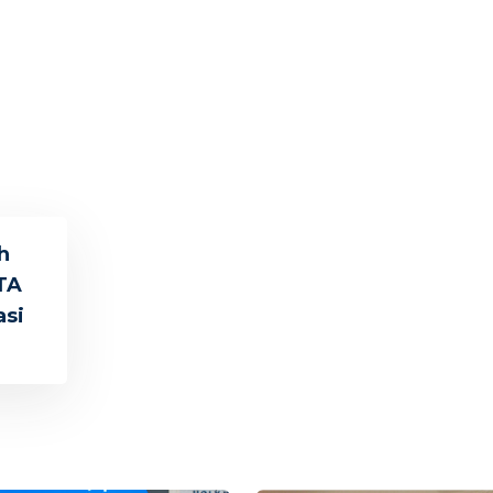
h
TA
si
n