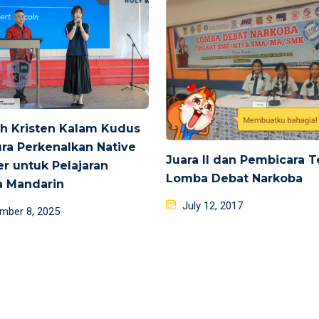
h Kristen Kalam Kudus
ra Perkenalkan Native
Juara II dan Pembicara T
r untuk Pelajaran
Lomba Debat Narkoba
a Mandarin
Posted
July 12, 2017
d
mber 8, 2025
on