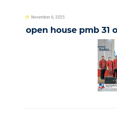
Posted
November 6, 2025
on
open house pmb 31 ok