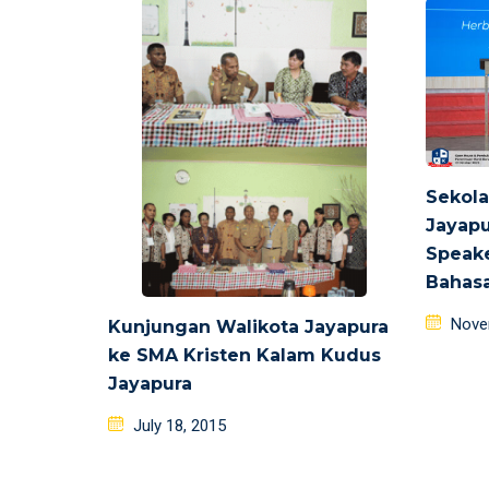
Sekola
Jayapu
Speake
Bahas
Poste
Nove
Kunjungan Walikota Jayapura
on
ke SMA Kristen Kalam Kudus
Jayapura
Posted
July 18, 2015
on