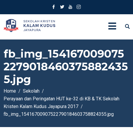
fb_img_154167009075
2279018460375882435
5.jpg
Home
Sekolah
Perayaan dan Peringatan HUT ke-32 di KB & TK Sekolah
Kristen Kalam Kudus Jayapura 2017
fb_img_15416700907522790184603758824355.jpg