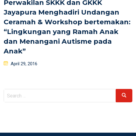
Perwakilan SKKK dan GKKK
Jayapura Menghadiri Undangan
Ceramah & Workshop bertemakan:
“Lingkungan yang Ramah Anak
dan Menangani Autisme pada
Anak”
Posted
April 29, 2016
on
Search
Search
for: