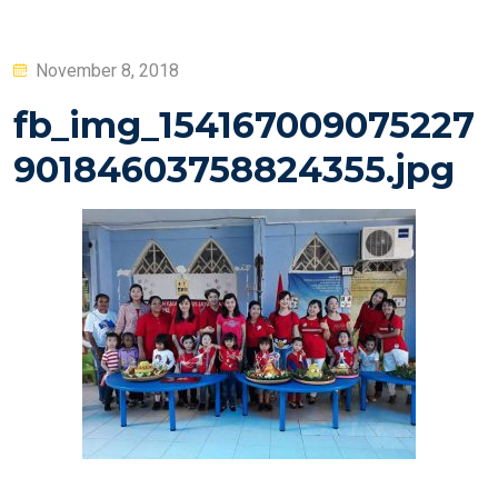
Posted
November 8, 2018
on
fb_img_154167009075227
90184603758824355.jpg