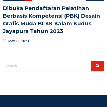
Dibuka Pendaftaran Pelatihan
Berbasis Kompetensi (PBK) Desain
Grafis Muda BLKK Kalam Kudus
Jayapura Tahun 2023
Posted
May 19, 2023
on
Search
Search
for: