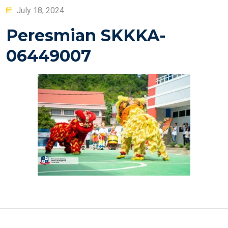
Posted
July 18, 2024
on
Peresmian SKKKA-
06449007