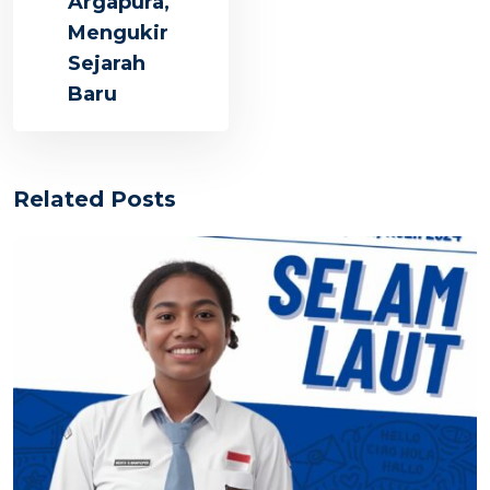
Argapura,
Mengukir
Sejarah
Baru
Related Posts