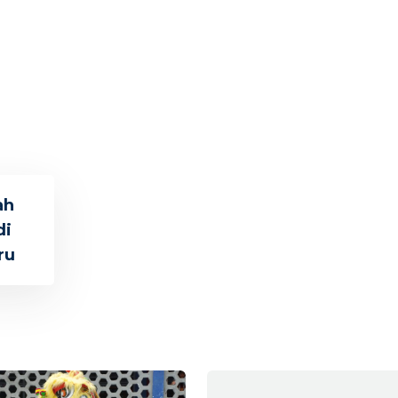
ah
di
ru