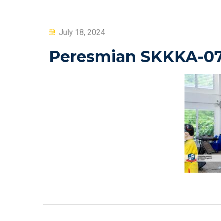
Posted
July 18, 2024
on
Peresmian SKKKA-0