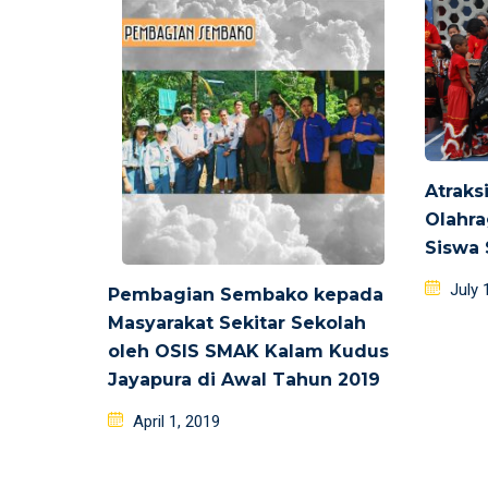
Atraks
Olahra
Siswa
Poste
July 
Pembagian Sembako kepada
on
Masyarakat Sekitar Sekolah
oleh OSIS SMAK Kalam Kudus
Jayapura di Awal Tahun 2019
Posted
April 1, 2019
on