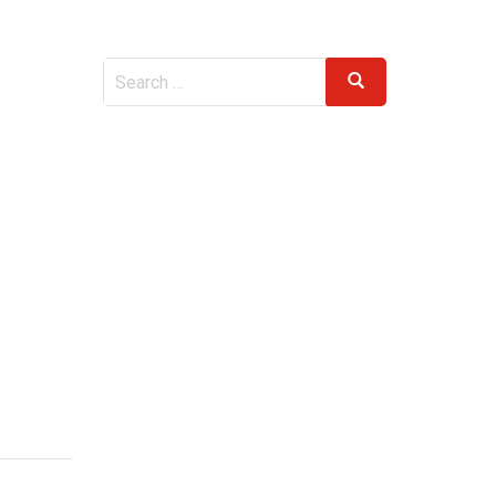
Search
Search
for: