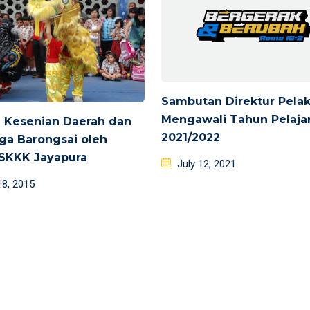
Sambutan Direktur Pela
Mengawali Tahun Pelaja
i Kesenian Daerah dan
2021/2022
ga Barongsai oleh
 SKKK Jayapura
Posted
July 12, 2021
on
d
18, 2015