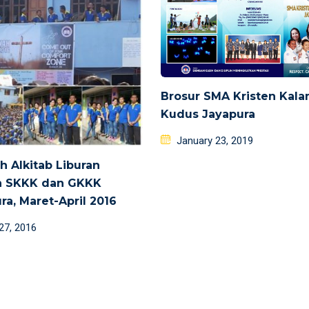
Brosur SMA Kristen Kal
Kudus Jayapura
Posted
January 23, 2019
on
h Alkitab Liburan
h SKKK dan GKKK
ra, Maret-April 2016
d
 27, 2016