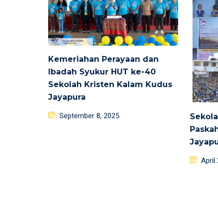
Kemeriahan Perayaan dan
Ibadah Syukur HUT ke-40
Sekolah Kristen Kalam Kudus
Jayapura
Posted
September 8, 2025
Sekola
on
Paska
Jayapu
Poste
April
on