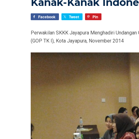
Kanak-Kanak Indonesi
D
O
Facebook
Tweet
Pin
N
Perwakilan SKKK Jayapura Menghadiri Undangan 
(GOP TK I), Kota Jayapura, November 2014