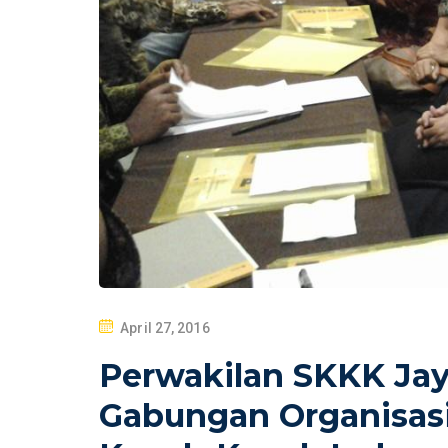
P
April 27, 2016
O
Perwakilan SKKK Ja
S
T
Gabungan Organisas
E