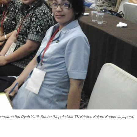
 bersama Ibu Dyah Yatik Suebu (Kepala Unit TK Kristen Kalam Kudus Jayapura)