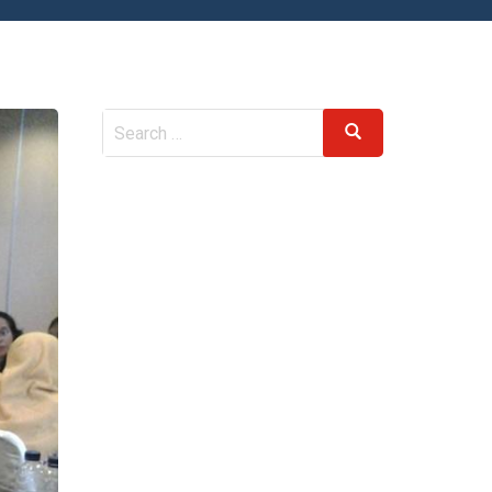
Search
Search
for: