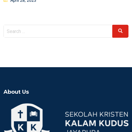
April 28, 2023
on
Search
Search
for:
About Us