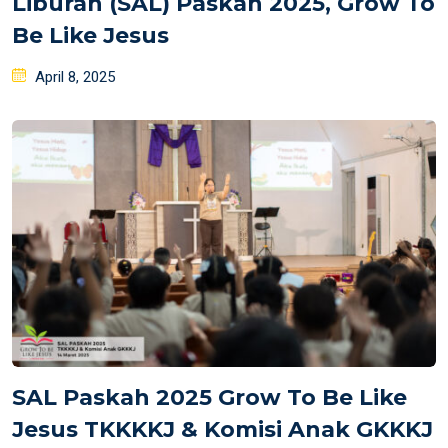
Liburan (SAL) Paskah 2025, Grow To
Be Like Jesus
Posted
April 8, 2025
on
SAL Paskah 2025 Grow To Be Like
Jesus TKKKKJ & Komisi Anak GKKKJ