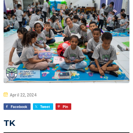
P
April 22, 2024
O
Facebook
Tweet
Pin
S
T
TK
E
D