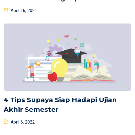
Posted
April 16, 2021
on
4 Tips Supaya Siap Hadapi Ujian
Akhir Semester
Posted
April 6, 2022
on