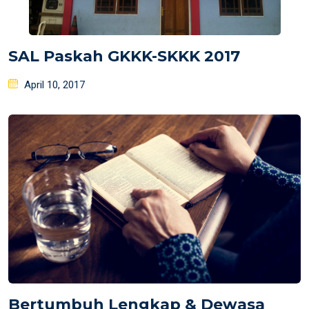
SAL Paskah GKKK-SKKK 2017
Posted
April 10, 2017
on
Bertumbuh Lengkap & Dewasa