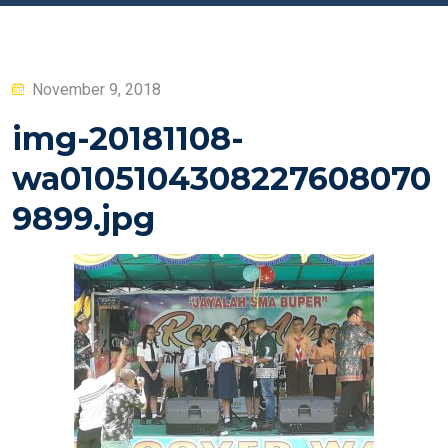
Posted
November 9, 2018
on
img-20181108-
wa0105104308227608070
9899.jpg