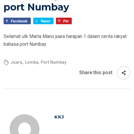
port Numbay
D
O
Facebook
Tweet
Pin
N
Selamat utk Marta Mano juara harapan 1 dalam cerita rakyat
bahasa port Numbay
,
,
Juara
Lomba
Port Numbay
Share this post
KKJ