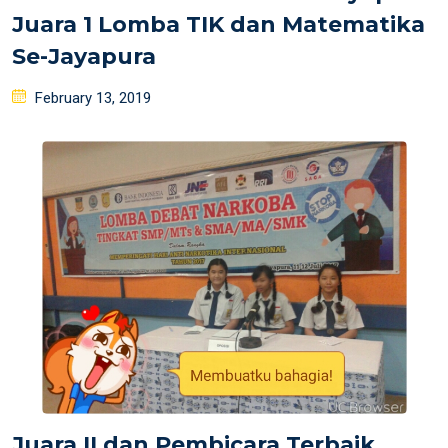
Juara 1 Lomba TIK dan Matematika
Se-Jayapura
Posted
February 13, 2019
on
Juara II dan Pembicara Terbaik