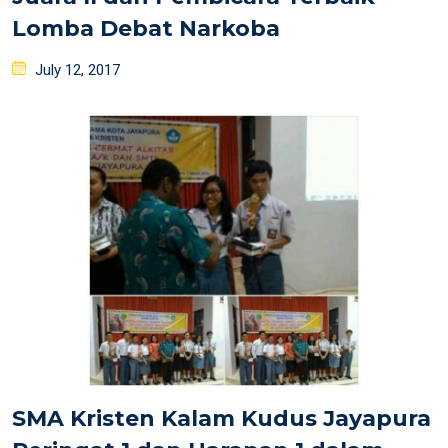
Lomba Debat Narkoba
Posted
July 12, 2017
on
SMA Kristen Kalam Kudus Jayapura