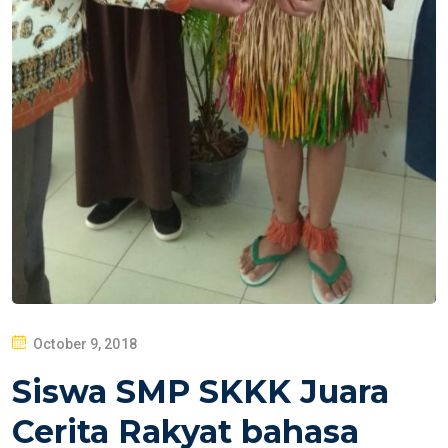
P
October 9, 2018
O
Siswa SMP SKKK Juara
S
T
Cerita Rakyat bahasa
E