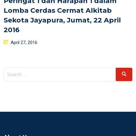
Peringat 1 dan Harapan 1 dalam
Lomba Cerdas Cermat Alkitab
Sekota Jayapura, Jumat, 22 April
2016
Posted
April 27, 2016
on
Search
Search
for: