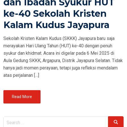
dan Ibadah Syukur HUT
E
ke-40 Sekolah Kristen
D
O
Kalam Kudus Jayapura
N
Sekolah Kristen Kalam Kudus (SKKK) Jayapura baru saja
merayakan Hari Ulang Tahun (HUT) ke-40 dengan penuh
syukur dan khidmat. Acara ini digelar pada 6 Mei 2025 di
Aula Gedung SKKK, Argapura, Distrik Jayapura Selatan. Tidak
hanya jadi momen perayaan, tetapi juga refleksi mendalam
atas perjalanan […]
Read More
Search
Search
for: