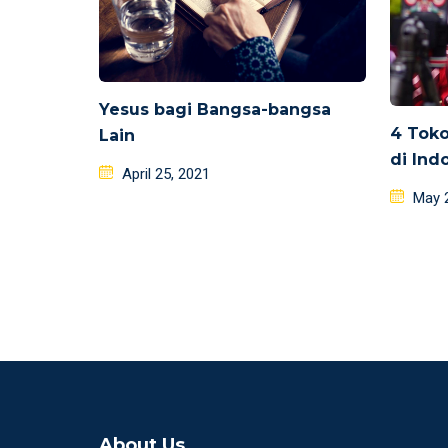
Yesus bagi Bangsa-bangsa
4 Toko
Lain
di Ind
Posted
April 25, 2021
Poste
on
May 
on
About Us