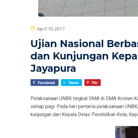
P
April 10, 2017
O
Ujian Nasional Berb
S
T
dan Kunjungan Kepal
E
Jayapura
D
O
Facebook
Tweet
Pin
N
Pelaksanaan UNBK tingkat SMA di SMA Kristen K
setiap pagi. Pada hari pertama pelaksanaan UNBK
kunjungan dari Kepala Dinas Pendidikan Kota, Kep