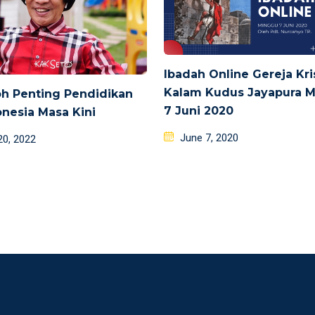
Ibadah Online Gereja Kri
Kalam Kudus Jayapura 
h Penting Pendidikan
7 Juni 2020
onesia Masa Kini
Posted
d
June 7, 2020
20, 2022
on