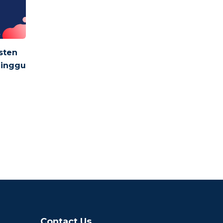
sten
Minggu
Contact Us