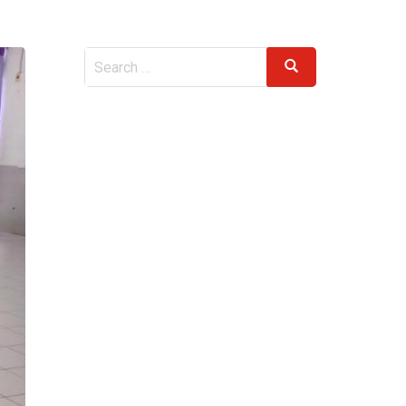
Search
Search
for: