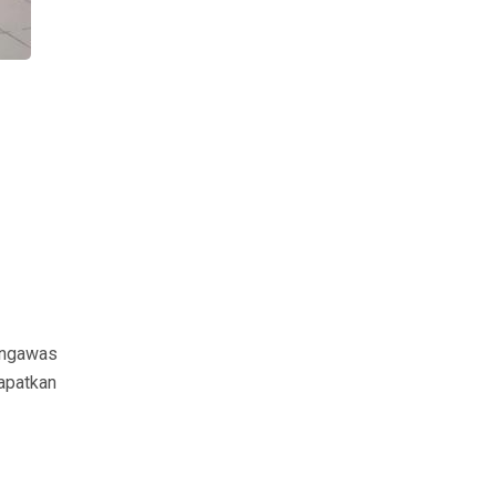
engawas
apatkan