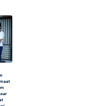
n
emaat
am
asar
at