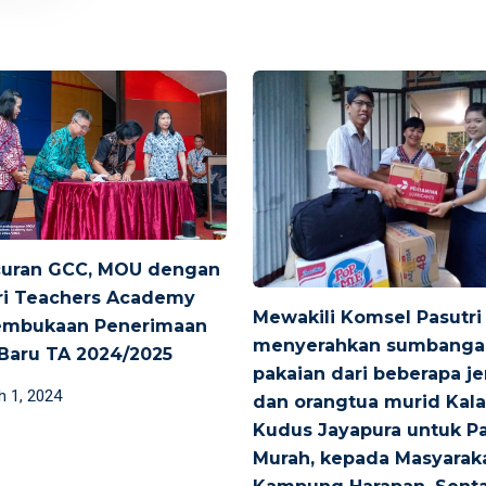
curan GCC, MOU dengan
ri Teachers Academy
Mewakili Komsel Pasutri
embukaan Penerimaan
menyerahkan sumbanga
Baru TA 2024/2025
pakaian dari beberapa j
d
h 1, 2024
dan orangtua murid Kal
Kudus Jayapura untuk P
Murah, kepada Masyarak