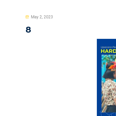
Posted
May 2, 2023
on
8