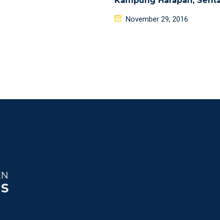
Kampung Harapan, Senta
Posted
November 29, 2016
on