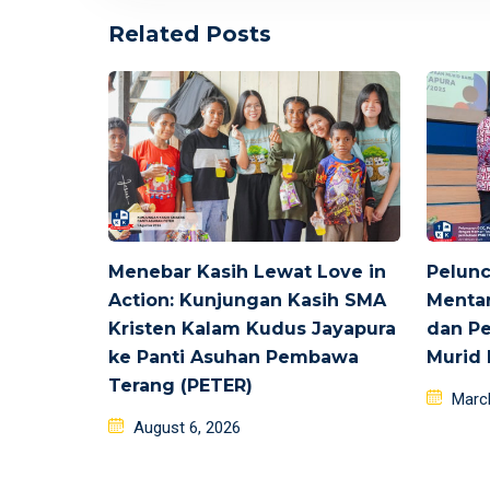
Related Posts
Menebar Kasih Lewat Love in
Pelun
Action: Kunjungan Kasih SMA
Menta
Kristen Kalam Kudus Jayapura
dan P
ke Panti Asuhan Pembawa
Murid 
Terang (PETER)
Poste
Marc
Posted
on
August 6, 2026
on