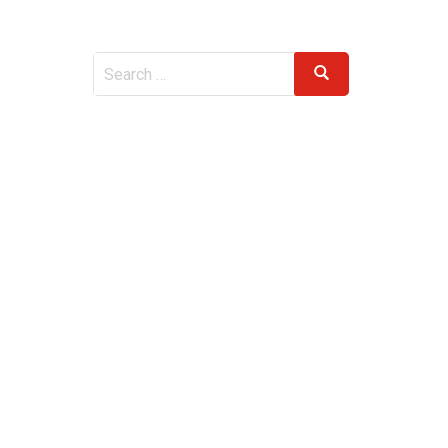
Search
Search
for: