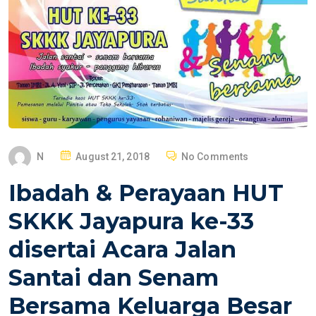
P
N
August 21, 2018
No Comments
O
Ibadah & Perayaan HUT
S
T
SKKK Jayapura ke-33
E
disertai Acara Jalan
D
O
Santai dan Senam
N
Bersama Keluarga Besar