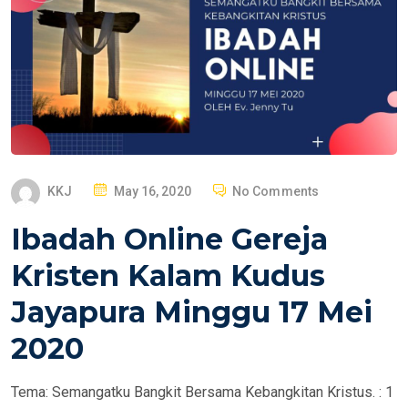
P
KKJ
May 16, 2020
No Comments
O
Ibadah Online Gereja
S
T
Kristen Kalam Kudus
E
Jayapura Minggu 17 Mei
D
O
2020
N
Tema: Semangatku Bangkit Bersama Kebangkitan Kristus. : 1