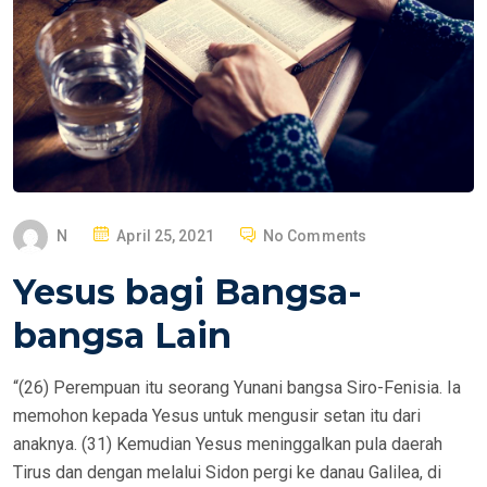
P
N
April 25, 2021
No Comments
O
Yesus bagi Bangsa-
S
T
bangsa Lain
E
D
“(26) Perempuan itu seorang Yunani bangsa Siro-Fenisia. Ia
O
memohon kepada Yesus untuk mengusir setan itu dari
N
anaknya. (31) Kemudian Yesus meninggalkan pula daerah
Tirus dan dengan melalui Sidon pergi ke danau Galilea, di