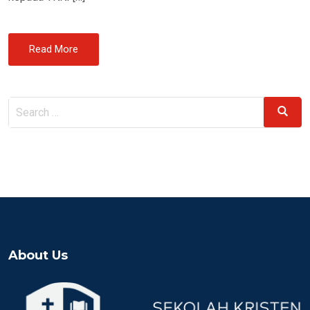
Read More
Search
Search
for:
About Us