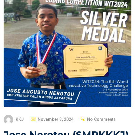
P
KKJ
November 3, 2024
No Comments
O
Jose Nerotou (SMPKKKJ)
S