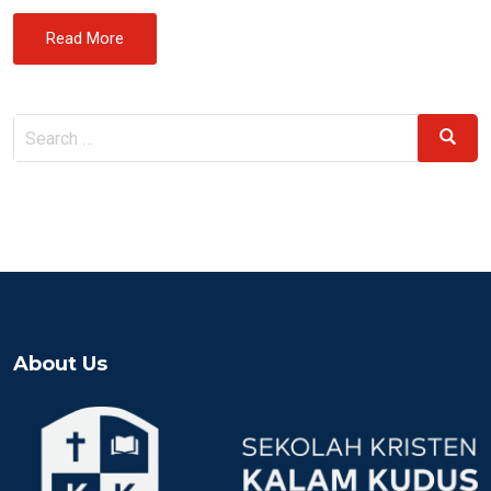
Read More
Search
Search
for:
About Us