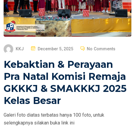
P
KKJ
December 5, 2025
No Comments
O
Kebaktian & Perayaan
S
T
Pra Natal Komisi Remaja
E
GKKKJ & SMAKKKJ 2025
D
O
Kelas Besar
N
Galeri foto diatas terbatas hanya 100 foto, untuk
selengkapnya silakan buka link ini