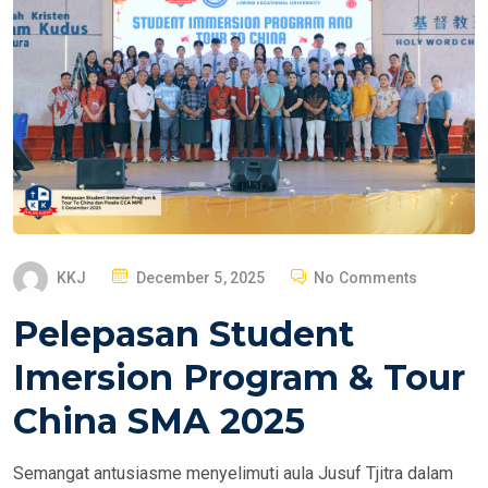
P
KKJ
December 5, 2025
No Comments
O
Pelepasan Student
S
T
Imersion Program & Tour
E
China SMA 2025
D
O
Semangat antusiasme menyelimuti aula Jusuf Tjitra dalam
N