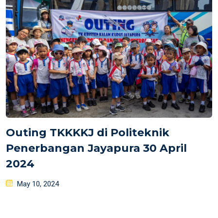
Outing TKKKKJ di Politeknik
Penerbangan Jayapura 30 April
2024
Posted
May 10, 2024
on