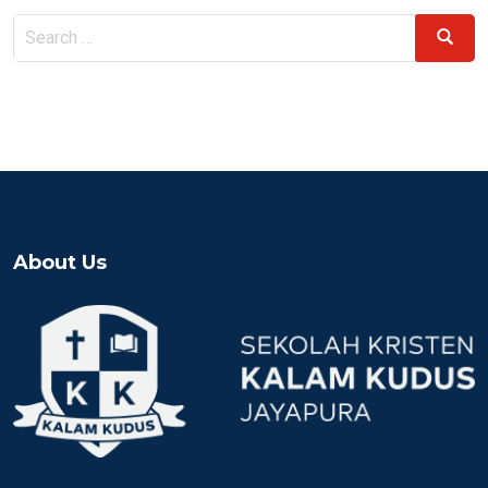
Search
Search
for:
About Us