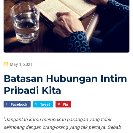
P
May 1, 2021
O
Batasan Hubungan Intim
S
T
Pribadi Kita
E
D
Facebook
Tweet
Pin
O
N
“
Janganlah kamu merupakan pasangan yang tidak
seimbang dengan orang-orang yang tak percaya. Sebab