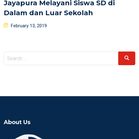
Jayapura Melayani Siswa SD di
Dalam dan Luar Sekolah
Posted
February 13, 2019
on
Search
Search
for:
About Us