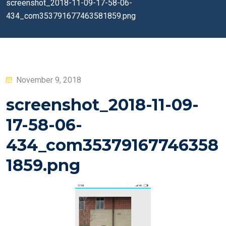
screenshot_2018-11-09-17-58-06-
434_com353791677463581859.png
Posted
November 9, 2018
on
screenshot_2018-11-09-
17-58-06-
434_com35379167746358
1859.png