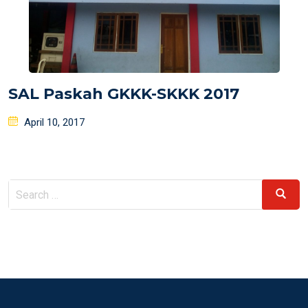
SAL Paskah GKKK-SKKK 2017
Posted
April 10, 2017
on
Search
Search
for: